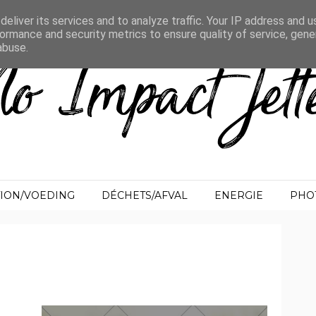
eliver its services and to analyze traffic. Your IP address and 
ormance and security metrics to ensure quality of service, gen
abuse.
TION/VOEDING
DÉCHETS/AFVAL
ENERGIE
PHO