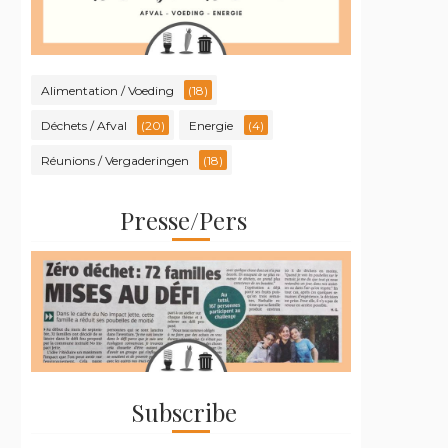
Alimentation / Voeding
(18)
Déchets / Afval
(20)
Energie
(4)
Réunions / Vergaderingen
(18)
Presse/Pers
Subscribe