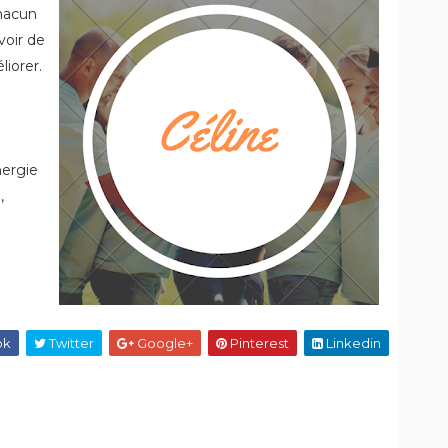
chacun
voir de
iorer.
nergie
,
ok
Twitter
Google+
Pinterest
Linkedin