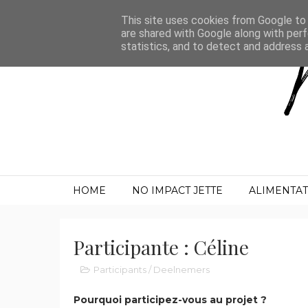
This site uses cookies from Google to d
are shared with Google along with perf
statistics, and to detect and address 
HOME
NO IMPACT JETTE
ALIMENTA
Participante : Céline
Participants / Deelnemers
Pourquoi participez-vous au projet ?