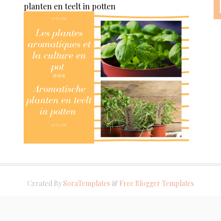
planten en teelt in potten
Created By
SoraTemplates
&
Free Blogger Templates