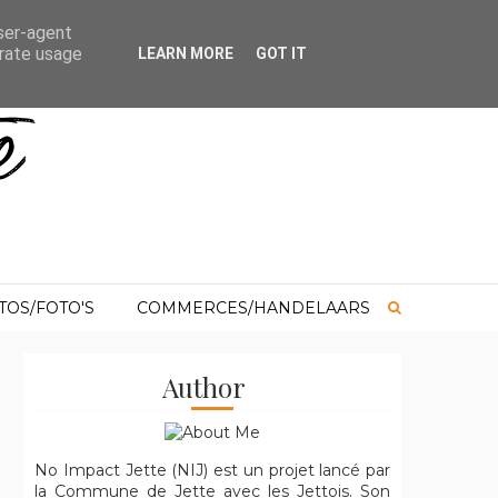
user-agent
Login
Presse/Pers
Contact
erate usage
LEARN MORE
GOT IT
TOS/FOTO'S
COMMERCES/HANDELAARS
Author
No Impact Jette (NIJ) est un projet lancé par
la Commune de Jette avec les Jettois. Son